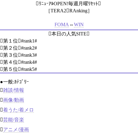
ﾘﾆｭｰｱﾙOPEN!毎週月曜ﾘｾｯﾄ
［TERA2RAnking］
FOMA
⇔
WIN
本日の人気SITE
第１位#rank1#
第２位#rank2#
第３位#rank3#
第４位#rank4#
第５位#rank5#
●一般:ｶﾃｺﾞﾘｰ

雑談/情報

画像/動画

着うた/着メロ

芸能/音楽

アニメ/漫画