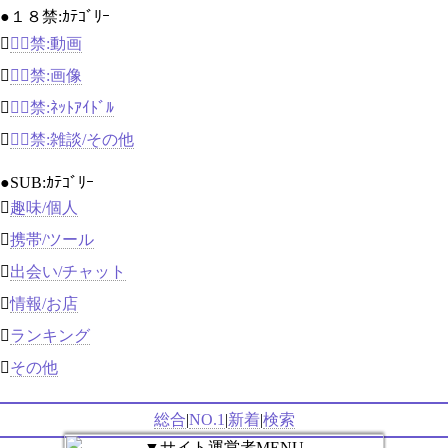
●１８禁:ｶﾃｺﾞﾘｰ

１８禁:動画

１８禁:画像

１８禁:ﾈｯﾄｱｲﾄﾞﾙ

１８禁:雑談/その他
●SUB:ｶﾃｺﾞﾘｰ

趣味/個人

携帯/ツール

出会い/チャット

情報/お店

ランキング

その他
総合
|
NO.1
|
新着
|
検索
▼サイト運営者MENU