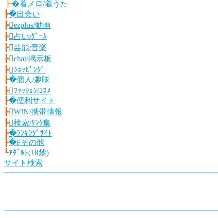
┣
�着メロ/着うた
┣
�出会い
┣
ezplus/動画
┣
占い/ｹﾞｰﾑ
┣
芸能/音楽
┣
chat/掲示板
┣
ｼｮｯﾋﾟﾝｸﾞ
┣
�個人/趣味
┣
ﾌｧｯｼｮﾝ/ｺｽﾒ
┣
�便利サイト
┣
WIN/携帯情報
┣
検索/ﾘﾝｸ集
┣
�ﾗﾝｷﾝｸﾞｻｲﾄ
┣
�Fその他
┗
ｱﾀﾞﾙﾄ(18禁)
サイト検索