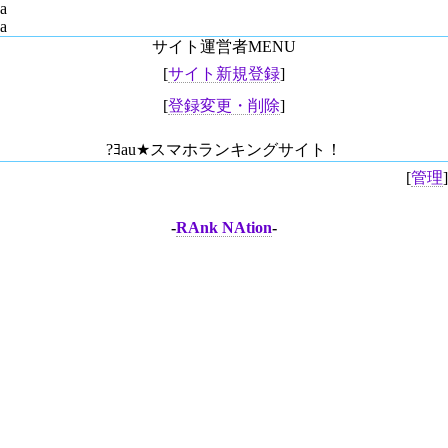
a
a
サイト運営者MENU
[
サイト新規登録
]
[
登録変更・削除
]
?ﾖau★スマホランキングサイト！
[
管理
]
-
RAnk NAtion
-