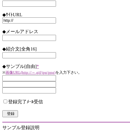
◆ｻｲﾄURL
◆メールアドレス
◆紹介文[全角16]
◆サンプル[自由]
*
※
画像URL(http://～.gif/jpg/png)
を入力下さい。
登録完了ﾒｰﾙ受信
サンプル登録説明