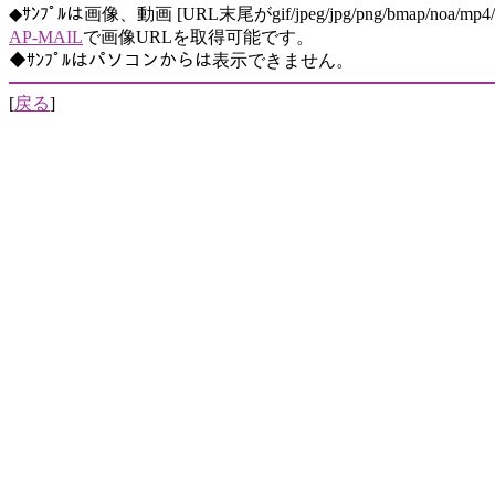
◆ｻﾝﾌﾟﾙは画像、動画 [URL末尾がgif/jpeg/jpg/png/bmap/noa/
AP-MAIL
で画像URLを取得可能です。
◆ｻﾝﾌﾟﾙはパソコンからは表示できません。
[
戻る
]