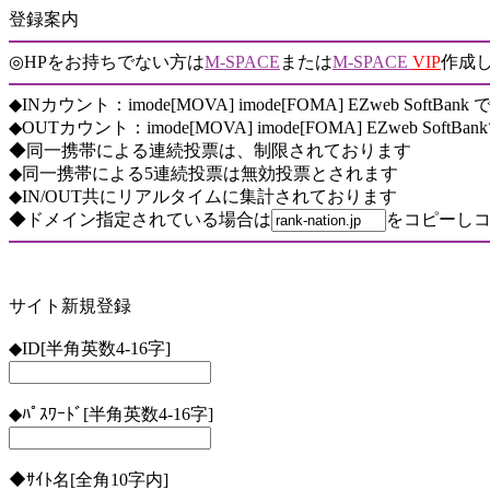
登録案内
◎HPをお持ちでない方は
M-SPACE
または
M-SPACE
VIP
作成
◆INカウント：imode[MOVA] imode[FOMA] EZweb SoftBank
◆OUTカウント：imode[MOVA] imode[FOMA] EZweb SoftBa
◆同一携帯による連続投票は、制限されております
◆同一携帯による5連続投票は無効投票とされます
◆IN/OUT共にリアルタイムに集計されております
◆ドメイン指定されている場合は
をコピーしコ
サイト新規登録
◆ID[半角英数4-16字]
◆ﾊﾟｽﾜｰﾄﾞ[半角英数4-16字]
◆ｻｲﾄ名[全角10字内]