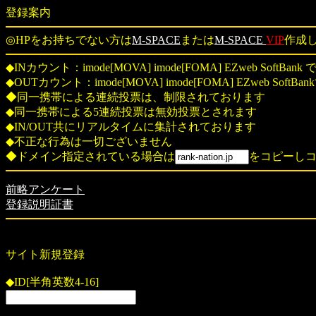
登録案内
◎HPをお持ちでない方は
M-SPACE
または
M-SPACE
VIP
作成
◆INカウント：imode[MOVA] imode[FOMA] EZweb SoftBank
◆OUTカウント：imode[MOVA] imode[FOMA] EZweb SoftBa
◆同一携帯による連続投票は、制限されております
◆同一携帯による5連続投票は無効投票とされます
◆IN/OUT共にリアルタイムに集計されております
◆不正な行為は一切ございません
◆ドメイン指定されている場合は
をコピーしコ
前略アンケート
登録説明証書
サイト新規登録
◆ID[半角英数4-16]