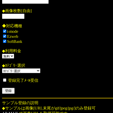
◆画像枚数[自由]
◆対応機種
i-mode
Ezweb
SoftBank
◆利用料金
◆ｶﾃｺﾞﾘｰ選択
登録完了ﾒｰﾙ受信
サンプル登録の説明
◆サンプルは画像[URL末尾がgif/jpeg/jpg/]のみ登録可