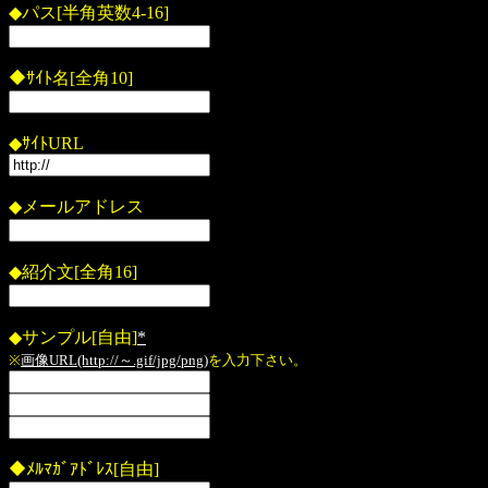
◆パス[半角英数4-16]
◆ｻｲﾄ名[全角10]
◆ｻｲﾄURL
◆メールアドレス
◆紹介文[全角16]
◆サンプル[自由]
*
※
画像URL(http://～.gif/jpg/png)
を入力下さい。
◆ﾒﾙﾏｶﾞｱﾄﾞﾚｽ[自由]