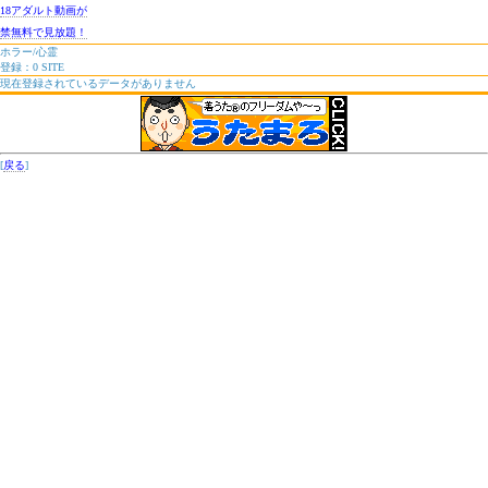
18アダルト動画が
禁無料で見放題！
ホラー/心霊
登録：0 SITE
現在登録されているデータがありません
[
戻る
]