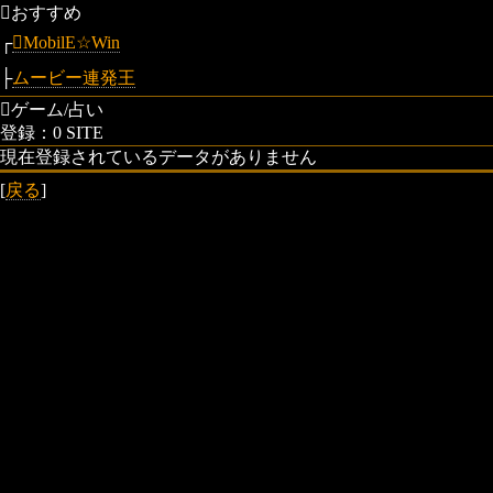
おすすめ
┌
MobilE☆Win
├
ムービー連発王
ゲーム/占い
登録：0 SITE
現在登録されているデータがありません
[
戻る
]