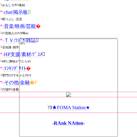
└おもしろｻｲﾄ集結
*-
chat/掲示板

└暇つぶし･交流
*-
音楽/映画/芸能
�
└ｱﾉ芸能人のｱﾝﾅ噂etc
*-
ＴＶ/ﾗｼﾞｵ/雑誌

└豆知識･雑学
*-
HP支援/素材/ﾃﾞｺﾒ

└HPに興味がでたらｺｺ
*-
ﾗﾝｷﾝｸﾞｻｲﾄ
�
└専門ﾗﾝｸでもっとｸﾜｼｸ
*-
その他/金融
�F
└穴場ｻｲﾄ多数
?ﾖ
★FOMA Station★
-
RAnk NAtion
-