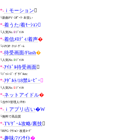
*-
ｉモーション

└新曲PV･ｽﾎﾟｰﾂ･お笑い
*-
着うた/着ﾓｰｼｮﾝ

└人気No.
②
ｼﾞｬﾝﾙ
*-
着信ﾒﾛﾃﾞｨ/着声
�
└J-POP･ｱﾆﾒ･ｹﾞｰﾑ
*-
待受画面/Flash
�
└人気No.
③
ｼﾞｬﾝﾙ
*-
ｱｲﾄﾞﾙ待受画面

└ｼﾞｬﾆｰｽﾞ･ｸﾞﾗﾄﾞﾙetc
*-
ｱﾀﾞﾙﾄ/18禁ﾑｰﾋﾞｰ

└人気No.
①
ｼﾞｬﾝﾙ
*-
ネットアイドル
�
└当ｻｲﾄ管理人ｲﾁｵｼ
*-
ｉアプリ/占い
�W
└無料で高品質
*-
TVｹﾞｰﾑ攻略/裏技

└RPG･ｱｸｼｮﾝ･改造ｺｰﾄﾞ
*-
趣味/ﾌｧﾝｻｲﾄ
�