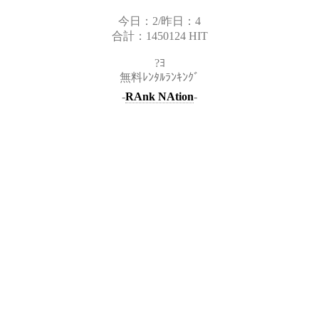
今日：2/昨日：4
合計：1450124 HIT
?ﾖ
無料ﾚﾝﾀﾙﾗﾝｷﾝｸﾞ
-
RAnk NAtion
-